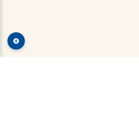
Kadin Sumatra Barat
Indonesian Chamber of Commerce and Industry
admin@kadinsumatrabaratprov.id
+628126629999